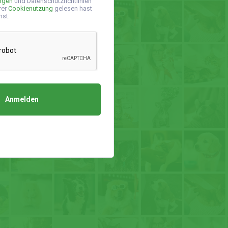
ngen
und Datenschutzrichtlinien
rer
Cookienutzung
gelesen hast
mst.
Anmelden