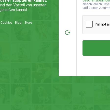
austier adoptieren kannst
,
Geschäftsbedingu
einschließlich unse
nd den Vorteil von unseren
und diesen zustim
genießen kannst.
Cookies
Blog
Store