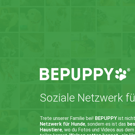
Soziale Netzwerk fü
Trete unserer Familie bei!
BEPUPPY
ist nich
Netzwerk für Hunde
, sondern es ist das
bes
Haustiere
, wo du Fotos und Videos aus dem