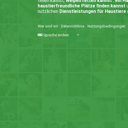
teilen kannst,
Welpen retten kannst
,
ein H
haustierfreundliche Plätze finden kannst
u
nützlichen
Dienstleistungen für Haustiere
Wer sind wir
Datenrichtlinie
Nutzungsbedingungen
Sprache ändern